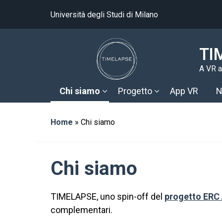
Università degli Studi di Milano
TI
A VR a
Chi siamo
Progetto
App VR
N
Home
»
Chi siamo
Chi siamo
TIMELAPSE, uno spin-off del
progetto ERC
complementari.