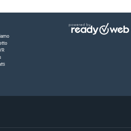
siamo
etto
VR
s
tti